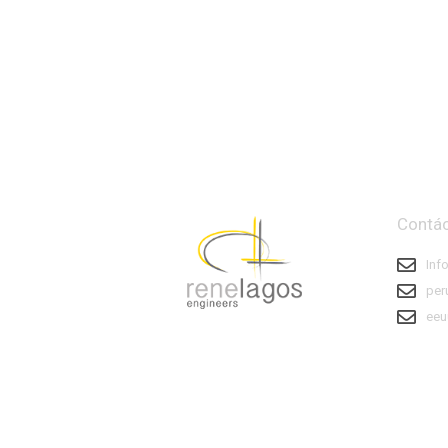
Contá
Inf
per
eeu