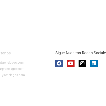
ctanos
Sigue Nuestras Redes Social
o@renelagos.com
u@renelagos.com
u@renelagos.com